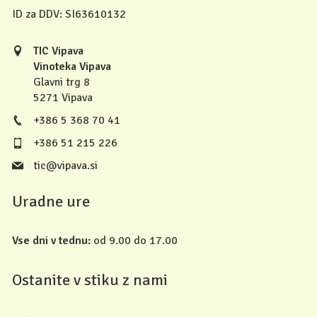
ID za DDV:
SI63610132
TIC Vipava
Vinoteka Vipava
Glavni trg 8
5271 Vipava
+386 5 368 70 41
+386 51 215 226
tic@vipava.si
Uradne ure
Vse dni v tednu:
od 9.00 do 17.00
Ostanite v stiku z nami