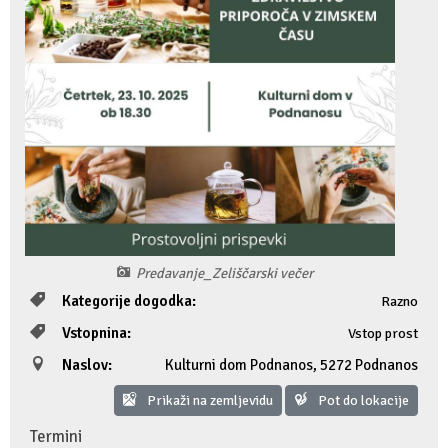
Fotogalerija
Ideja za izlet
Raziskuj Vipavo s pomočjo vitezov Vipavskih
Pomembni kontakti
Zelena Vipava
Zasebno doživetje lova na tartufe
Pogosta vprašanja
Trajnostna mobilnost
Novičke
Publikacije
Projekti
Predavanje_Zeliščarski večer
Poslovne strani
Kategorije dogodka:
Razno
Vstopnina:
Vstop prost
Naslov:
Kulturni dom Podnanos
,
5272 Podnanos
Prikaži na zemljevidu
Pot do lokacije
Termini