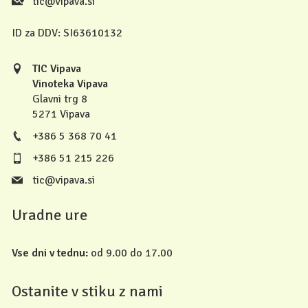
tic@vipava.si
ID za DDV:
SI63610132
TIC Vipava
Vinoteka Vipava
Glavni trg 8
5271 Vipava
+386 5 368 70 41
+386 51 215 226
tic@vipava.si
Uradne ure
Vse dni v tednu:
od 9.00 do 17.00
Ostanite v stiku z nami