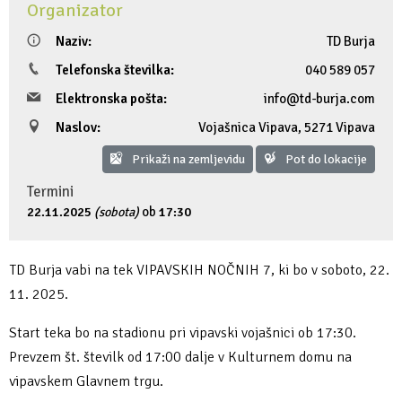
Organizator
Fotogalerija
Ideja za izlet
Raziskuj Vipavo s pomočjo vitezov Vipavskih
Pomembni kontakti
Zelena Vipava
Naziv:
TD Burja
Telefonska številka:
040 589 057
Zasebno doživetje lova na tartufe
Pogosta vprašanja
Trajnostna mobilnost
Elektronska pošta:
info@td-burja.com
Novičke
Naslov:
Vojašnica Vipava
,
5271 Vipava
Prikaži na zemljevidu
Pot do lokacije
Publikacije
Termini
Projekti
22.11.2025
(sobota)
ob
17:30
Poslovne strani
TD Burja vabi na tek VIPAVSKIH NOČNIH 7, ki bo v soboto, 22.
11. 2025.
Start teka bo na stadionu pri vipavski vojašnici ob 17:30.
Prevzem št. številk od 17:00 dalje v Kulturnem domu na
vipavskem Glavnem trgu.