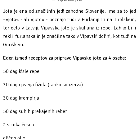
Fotogalerija
Ideja za izlet
Raziskuj Vipavo s pomočjo vitezov Vipavskih
Pomembni kontakti
Zelena Vipava
Jota je ena od značilnih jedi zahodne Slovenije. Ime za to jed
–»joto« - ali »juto« - poznajo tudi v Furlaniji in na Tirolskem,
Zasebno doživetje lova na tartufe
Pogosta vprašanja
Trajnostna mobilnost
ter celo v Latviji. Vipavska jote je skuhana iz repe. Lahko bi ji
rekli furlanska in je značilna tako v Vipavski dolini, kot tudi na
Novičke
Goriškem.
Publikacije
Eden izmed receptov za pripravo Vipavske jote za 4 osebe:
Projekti
50 dag kisle repe
30 dag rjavega fižola (lahko konzerva)
Poslovne strani
30 dag krompirja
50 dag suhih prekajenih reber
2 stroka česna
oljčno olje