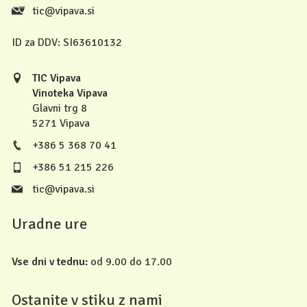
tic@vipava.si
ID za DDV:
SI63610132
TIC Vipava
Vinoteka Vipava
Glavni trg 8
5271 Vipava
+386 5 368 70 41
+386 51 215 226
tic@vipava.si
Uradne ure
Vse dni v tednu:
od 9.00 do 17.00
Ostanite v stiku z nami