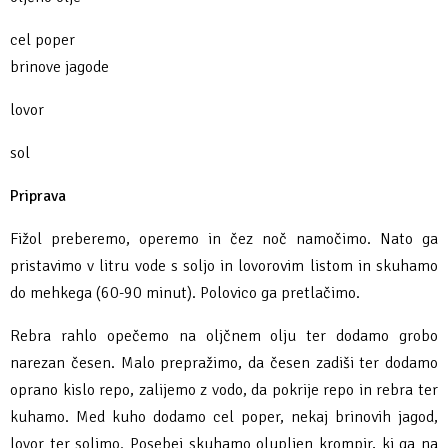
cel poper
brinove jagode
lovor
sol
Priprava
Fižol preberemo, operemo in čez noč namočimo. Nato ga
pristavimo v litru vode s soljo in lovorovim listom in skuhamo
do mehkega (60-90 minut). Polovico ga pretlačimo.
Rebra rahlo opečemo na oljčnem olju ter dodamo grobo
narezan česen. Malo prepražimo, da česen zadiši ter dodamo
oprano kislo repo, zalijemo z vodo, da pokrije repo in rebra ter
kuhamo. Med kuho dodamo cel poper, nekaj brinovih jagod,
lovor ter solimo. Posebej skuhamo olupljen krompir, ki ga na