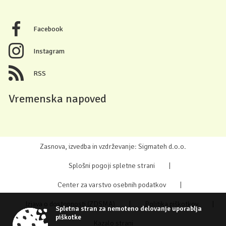
Facebook
Instagram
RSS
Vremenska napoved
Zasnova, izvedba in vzdrževanje: Sigmateh d.o.o.
Splošni pogoji spletne strani
|
Center za varstvo osebnih podatkov
|
Izjava o dostopnosti (ZDSMA)
|
Politika piškotkov
|
Spletna stran za nemoteno delovanje uporablja
piškotke
Kazalo strani