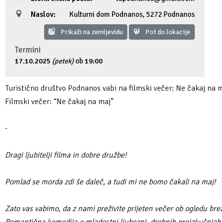
Fotogalerija
Ideja za izlet
Raziskuj Vipavo s pomočjo vitezov Vipavskih
Pomembni kontakti
Zelena Vipava
Naslov:
Kulturni dom Podnanos
,
5272 Podnanos
Prikaži na zemljevidu
Pot do lokacije
Zasebno doživetje lova na tartufe
Pogosta vprašanja
Trajnostna mobilnost
Termini
17.10.2025
(petek)
ob
19:00
Novičke
Turistično društvo Podnanos vabi na filmski večer: Ne čakaj na
Publikacije
Filmski večer: “Ne čakaj na maj”
Projekti
-
Poslovne strani
Dragi ljubitelji filma in dobre družbe!
Pomlad se morda zdi še daleč, a tudi mi ne bomo čakali na maj!
Zato vas vabimo, da z nami preživite prijeten večer ob ogledu br