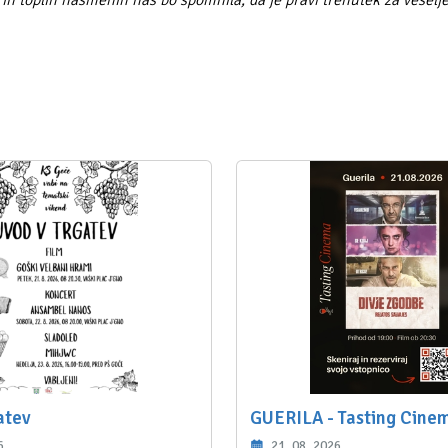
n toplih nasmehih nas bo spomnila, da je pravi trenutek za veselj
atev
GUERILA - Tasting Cine
6
21. 08. 2026