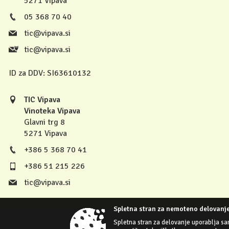
5271 Vipava
05 368 70 40
tic@vipava.si
tic@vipava.si
ID za DDV:
SI63610132
TIC Vipava
Vinoteka Vipava
Glavni trg 8
5271 Vipava
+386 5 368 70 41
+386 51 215 226
tic@vipava.si
Spletna stran za nemoteno delovanje
Spletna stran za delovanje uporablja sa