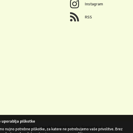
Instagram
RSS
 uporablja piškotke
Zasnova, izvedba in vzdrževanje: Sigmateh d.o.o.
mo nujno potrebne piškotke, za katere ne potrebujemo vaše privolitve. Brez