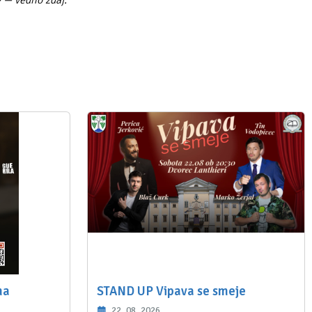
e — vedno zdaj.
ma
STAND UP Vipava se smeje
22. 08. 2026