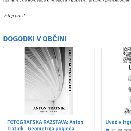
Romantična komedija o mladostni ljubezni, drobnih preizkušnjah i
Vstop prost.
DOGODKI V OBČINI
FOTOGRAFSKA RAZSTAVA: Anton
Uvod v trg
Tratnik - Geometrija pogleda
21. 08. 202