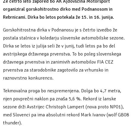
Že četrto leto zapored bo AK Ajdovščina Motorsport
organiziral gorskohitrostno dirko med Podnanosom in
Rebrnicami. Dirka bo letos potekala že 15. in 16. junija.
Gorskohitrostna dirka v Podnanosu je s četrto izvedbo že
postala stalnica v koledarju slovenske avtomobilske sezone.
Dirka se letos iz julija seli že v junij, tudi letos pa bo del
avstrijskega državnega prvenstva. To bo poleg slovenskega
državnega prvenstva in zanimivih avtomobilov FIA CEZ
prvenstva za starodobnike zagotovilo za vrhunsko in
raznovrstno konkurenco.
Tekmovalna proga bo nespremenjena. Dolga bo 4,7 metra,
njen povprečni naklon pa znaša 5,6 %. Rekord iz lanske
sezone drži Avstrijec Christoph Lampert (nova proto NP01),
med Slovenci pa ima absolutni rekord Mark Ivanov (wolf GB08
thunder).