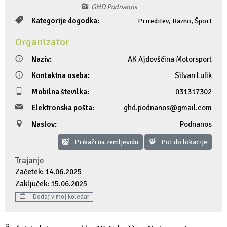
GHD Podnanos
Fotogalerija
Ideja za izlet
Raziskuj Vipavo s pomočjo vitezov Vipavskih
Pomembni kontakti
Zelena Vipava
Kategorije dogodka:
Prireditev, Razno, Šport
Zasebno doživetje lova na tartufe
Pogosta vprašanja
Trajnostna mobilnost
Organizator
Naziv:
AK Ajdovščina Motorsport
Novičke
Kontaktna oseba:
Silvan Lulik
Publikacije
Mobilna številka:
031317302
Elektronska pošta:
ghd.podnanos@gmail.com
Projekti
Naslov:
Podnanos
Poslovne strani
Prikaži na zemljevidu
Pot do lokacije
Trajanje
Začetek: 14.06.2025
Zaključek: 15.06.2025
Dodaj v moj koledar