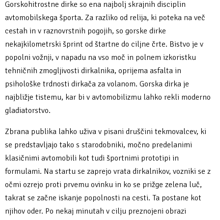
Gorskohitrostne dirke so ena najbolj skrajnih disciplin
avtomobilskega športa. Za razliko od relija, ki poteka na več
cestah in v raznovrstnih pogojih, so gorske dirke
nekajkilometrski šprint od štartne do ciljne črte. Bistvo je v
popolni vožnji, v napadu na vso moč in polnem izkoristku
tehničnih zmogljivosti dirkalnika, oprijema asfalta in
psihološke trdnosti dirkača za volanom. Gorska dirka je
najbližje tistemu, kar bi v avtomobilizmu lahko rekli moderno
gladiatorstvo.
Zbrana publika lahko uživa v pisani druščini tekmovalcev, ki
se predstavljajo tako s starodobniki, močno predelanimi
klasičnimi avtomobili kot tudi športnimi prototipi in
formulami. Na startu se zaprejo vrata dirkalnikov, vozniki se z
očmi ozrejo proti prvemu ovinku in ko se prižge zelena luč,
takrat se začne iskanje popolnosti na cesti. Ta postane kot
njihov oder. Po nekaj minutah v cilju preznojeni obrazi