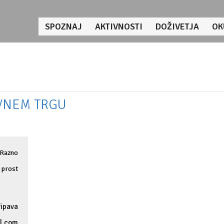
SPOZNAJ
AKTIVNOSTI
DOŽIVETJA
OK
AVNEM TRGU
, Razno
 prost
Vipava
l.com