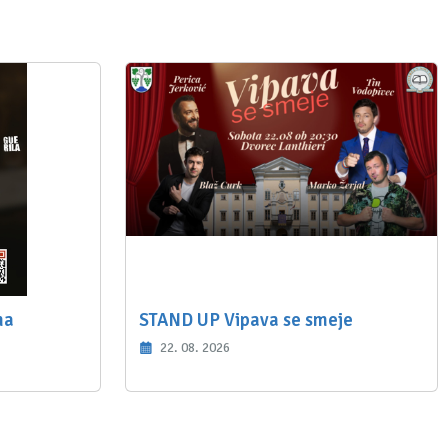
ma
STAND UP Vipava se smeje
22. 08. 2026