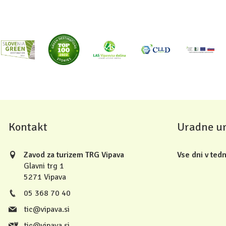
Kontakt
Uradne u
Zavod za turizem TRG Vipava
Vse dni v tedn
Glavni trg 1
5271 Vipava
05 368 70 40
tic@vipava.si
tic@vipava.si