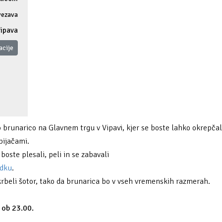
ezava
Vipava
acije
 brunarico na Glavnem trgu v Vipavi, kjer se boste lahko okrepčal
pijačami.
ste plesali, peli in se zabavali
odku
.
krbeli šotor, tako da brunarica bo v vseh vremenskih razmerah.
 ob 23.00.