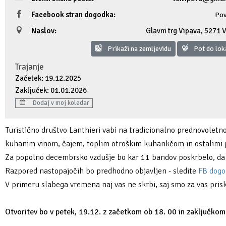
Fotogalerija
Ideja za izlet
Raziskuj Vipavo s pomočjo vitezov Vipavskih
Pomembni kontakti
Zelena Vipava
Facebook stran dogodka:
Pov
Naslov:
Glavni trg Vipava
,
5271 
Zasebno doživetje lova na tartufe
Pogosta vprašanja
Trajnostna mobilnost
Prikaži na zemljevidu
Pot do lok
Novičke
Trajanje
Začetek: 19.12.2025
Publikacije
Zaključek: 01.01.2026
Dodaj v moj koledar
Projekti
Turistično društvo Lanthieri vabi na tradicionalno prednovoletno
Poslovne strani
kuhanim vinom, čajem, toplim otroškim kuhankčom in ostalimi 
Za popolno decembrsko vzdušje bo kar 11 bandov poskrbelo, da bo
Razpored nastopajočih bo predhodno objavljen - sledite
FB dog
V primeru slabega vremena naj vas ne skrbi, saj smo za vas pris
Otvoritev bo v petek, 19.12. z začetkom ob 18. 00 in zaključkom