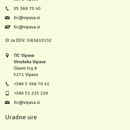
05 368 70 40
tic@vipava.si
tic@vipava.si
ID za DDV:
SI63610132
TIC Vipava
Vinoteka Vipava
Glavni trg 8
5271 Vipava
+386 5 368 70 41
+386 51 215 226
tic@vipava.si
Uradne ure