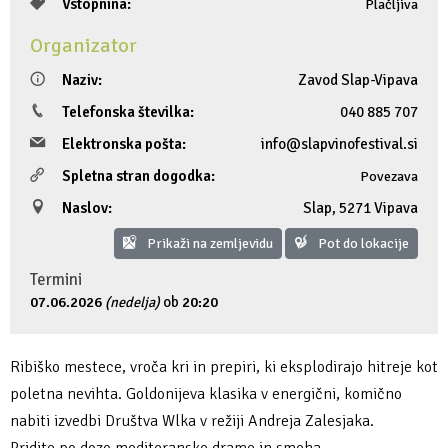
Vstopnina:
Plačljiva
Fotogalerija
Ideja za izlet
Raziskuj Vipavo s pomočjo vitezov Vipavskih
Pomembni kontakti
Zelena Vipava
Organizator
Zasebno doživetje lova na tartufe
Pogosta vprašanja
Trajnostna mobilnost
Naziv:
Zavod Slap-Vipava
Telefonska številka:
040 885 707
Novičke
Elektronska pošta:
info@slapvinofestival.si
Spletna stran dogodka:
Povezava
Publikacije
Naslov:
Slap
,
5271 Vipava
Projekti
Prikaži na zemljevidu
Pot do lokacije
Poslovne strani
Termini
07.06.2026
(nedelja)
ob
20:20
Ribiško mestece, vroča kri in prepiri, ki eksplodirajo hitreje kot
poletna nevihta. Goldonijeva klasika v energični, komično
nabiti izvedbi Društva Wlka v režiji Andreja Zalesjaka.