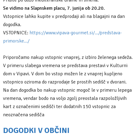
Pridite po dozo mediteranske drame in smeha.
Se vidimo na Slapnskem placu, 7. junija ob 20.20.
Vstopnice lahko kupite v predprodaji ali na blagajni na dan
dogodka.
VSTOPNICE:
https://www.vipava-gourmet.si/.../predstava-
primorske.../
Priporočamo nakup vstopnic vnaprej, z izbiro želenega sedeža.
V primeru slabega vremena se predstava prestavi v Kulturni
dom v Vipavi. V dom bo vstop možen le z vnaprej kupljeno
vstopnico oziroma do razprodaje še prostih sedišč v dvorani.
Na dan dogodka bo nakup vstopnic mogoč le v primeru lepega
vremena, vendar bodo na voljo zgolj preostala razpoložljivih
kart z označenimi sedišči ter dodatnih 150 vstopnic za
neoznačena sedišča
DOGODKI V OBČINI