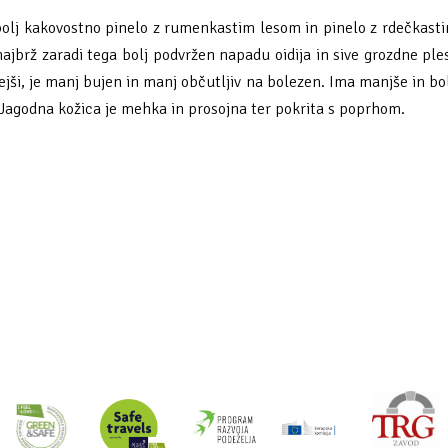
bolj kakovostno pinelo z rumenkastim lesom in pinelo z rdečkastim
n najbrž zaradi tega bolj podvržen napadu oidija in sive grozdne pl
ejši, je manj bujen in manj občutljiv na bolezen. Ima manjše in bolj
 Jagodna kožica je mehka in prosojna ter pokrita s poprhom.