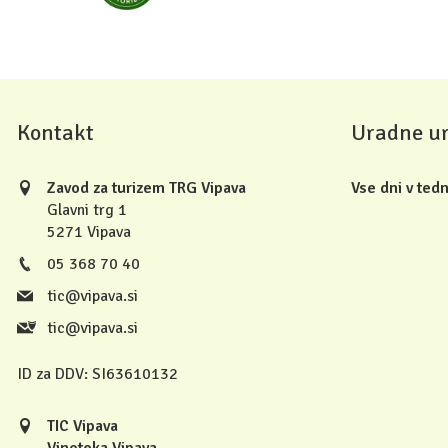
Kontakt
Uradne u
Zavod za turizem TRG Vipava
Vse dni v tedn
Glavni trg 1
5271 Vipava
05 368 70 40
tic@vipava.si
tic@vipava.si
ID za DDV:
SI63610132
TIC Vipava
Vinoteka Vipava