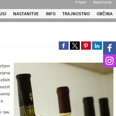
Prijava
Registracija
USI
NASTANITVE
INFO
TRAJNOSTNO
OBČINA
večjem
irjena
loških
nostih
veniji
to.
 rjav.