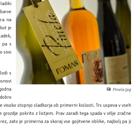
ladiki
 barve
nca na
kot je
ladek,
h pa s
o sivo
lodi s
osnovi
agodna
Pinela.jpg
 dobro
 visoko stopnjo sladkorja ob primerni kislosti. Trs uspeva v vseh
 grozdje pokrito z listjem. Prav zaradi tega spada v višje zračne
ez, zato je primerna za skoraj vse gojitvene oblike, najbolj pa ji