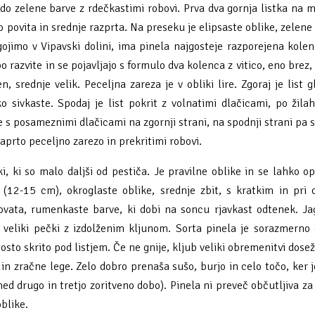
edo zelene barve z rdečkastimi robovi. Prva dva gornja listka na m
ko povita in srednje razprta. Na preseku je elipsaste oblike, zelene
 gojimo v Vipavski dolini, ima pinela najgosteje razporejena kole
abo razvite in se pojavljajo s formulo dva kolenca z vitico, eno brez, 
n, srednje velik. Peceljna zareza je v obliki lire. Zgoraj je list g
o sivkaste. Spodaj je list pokrit z volnatimi dlačicami, po žila
e s posameznimi dlačicami na zgornji strani, na spodnji strani pa s
zaprto peceljno zarezo in prekritimi robovi.
, ki so malo daljši od pestiča. Je pravilne oblike in se lahko op
(12-15 cm), okroglaste oblike, srednje zbit, s kratkim in pri 
govata, rumenkaste barve, ki dobi na soncu rjavkast odtenek. J
e veliki pečki z izdolženim kljunom. Sorta pinela je sorazmerno
to skrito pod listjem. Če ne gnije, kljub veliki obremenitvi doseže
n zračne lege. Zelo dobro prenaša sušo, burjo in celo točo, ker je
d drugo in tretjo zoritveno dobo). Pinela ni preveč občutljiva za r
blike.