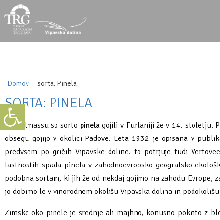
Za pričetek iskanja kliknite na puščico >
AKTIVNOSTI
O Vipavski
Adrenalinski športi
Vodeni ogledi
Vinske kleti
Apartmaji, sobe
TIC
Zelena shema slovenskega turizma
Domov
sorta: Pinela
Kulturna dediščina
Pohodništvo
Izposoja koles
Vinorodne lege in kraji Vipavske doline
Kampi
Vinoteka Vipava
Destinacijski management
SORTA: PINELA
Naravna dediščina
Kolesarske poti
Vinar za en dan
Vinoteke
Glamping
Kako do nas
Narava in pokrajina
Po Dalmassu so sorto
pinela
gojili v Furlaniji že v 14. stoletju
Okusi vipavsko
Plezalne poti
Vipavske vinske degustacije
Gastronomska ponudba
Turistične kmetije
Dostopni turizem
Okolje in podnebje
obsegu gojijo v okolici Padove. Leta 1932 je opisana v publikac
predvsem po gričih Vipavske doline. to potrjuje tudi Vertovec
Spoznaj vipavsko
Lov & ribolov
Znameniti Vipavci
Bari
Planinske koče
Dogodki
Kultura in tradicija
lastnostih spada pinela v zahodnoevropsko geografsko ekološko
podobna sortam, ki jih že od nekdaj gojimo na zahodu Evrope, za
Tradicionalni dogodki
Jahanje
Muharjenje na reki Vipavi
Lokalne dobrote in izdelki
E-obveščanje
Družbena klima
jo dobimo le v vinorodnem okolišu Vipavska dolina in podokolišu 
Znane osebnosti
Za otroke
Da Vinci Funtrail
Vipavske jedi in vina
Študij v Vipavi
Poslovanje turističnih podjetij
Zimsko oko pinele je srednje ali majhno, konusno pokrito z bled