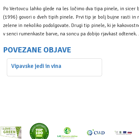
Po Vertovcu lahko glede na les ločimo dva tipa pinele, in sicer 
(1996) govori o dveh tipih pinele. Prvi tip je bolj bujne rasti i
zelene in nekoliko podolgovate. Drugi tip pinele, ki je kakovostn
v senci rumenkaste barve, na soncu pa dobijo rjavkast odtenek.
POVEZANE OBJAVE
Vipavske jedi in vina