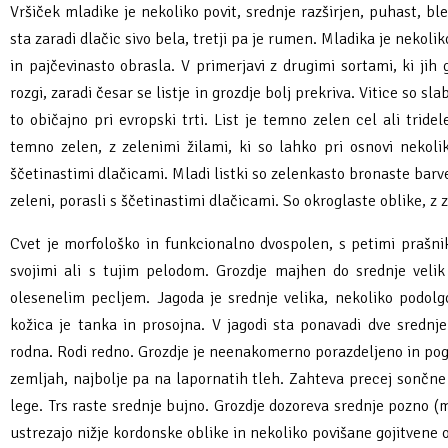
Vršiček mladike je nekoliko povit, srednje razširjen, puhast, bl
Fotogalerija
Ideja za izlet
Raziskuj Vipavo s pomočjo vitezov Vipavskih
Pomembni kontakti
Zelena Vipava
sta zaradi dlačic sivo bela, tretji pa je rumen. Mladika je nekoli
in pajčevinasto obrasla. V primerjavi z drugimi sortami, ki jih
Zasebno doživetje lova na tartufe
Pogosta vprašanja
Trajnostna mobilnost
rozgi, zaradi česar se listje in grozdje bolj prekriva. Vitice so sl
to običajno pri evropski trti. List je temno zelen cel ali tridele
Novičke
temno zelen, z zelenimi žilami, ki so lahko pri osnovi nekolik
ščetinastimi dlačicami. Mladi listki so zelenkasto bronaste barv
Publikacije
zeleni, porasli s ščetinastimi dlačicami. So okroglaste oblike, z 
Projekti
Cvet je morfološko in funkcionalno dvospolen, s petimi prašniki
svojimi ali s tujim pelodom. Grozdje majhen do srednje velik 
Poslovne strani
olesenelim pecljem. Jagoda je srednje velika, nekoliko podol
kožica je tanka in prosojna. V jagodi sta ponavadi dve srednj
rodna. Rodi redno. Grozdje je neenakomerno porazdeljeno in pogos
zemljah, najbolje pa na lapornatih tleh. Zahteva precej sončne i
lege. Trs raste srednje bujno. Grozdje dozoreva srednje pozno (me
ustrezajo nižje kordonske oblike in nekoliko povišane gojitvene o