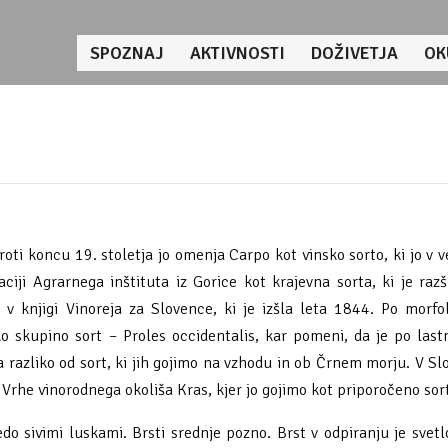
SPOZNAJ
AKTIVNOSTI
DOŽIVETJA
OK
. Proti koncu 19. stoletja jo omenja Carpo kot vinsko sorto, ki jo v 
iji Agrarnega inštituta iz Gorice kot krajevna sorta, ki je razš
 v knjigi Vinoreja za Slovence, ki je izšla leta 1844. Po morfo
 skupino sort – Proles occidentalis, kar pomeni, da je po last
 razliko od sort, ki jih gojimo na vzhodu in ob Črnem morju. V Slo
Vrhe vinorodnega okoliša Kras, kjer jo gojimo kot priporočeno sor
o sivimi luskami. Brsti srednje pozno. Brst v odpiranju je svetlo