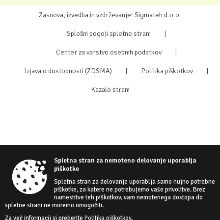
Zasnova, izvedba in vzdrževanje: Sigmateh d.o.o.
Splošni pogoji spletne strani
|
Center za varstvo osebnih podatkov
|
Izjava o dostopnosti (ZDSMA)
|
Politika piškotkov
|
Kazalo strani
Spletna stran za nemoteno delovanje uporablja
piškotke
Spletna stran za delovanje uporablja samo nujno potrebne
piškotke, za katere ne potrebujemo vaše privolitve. Brez
namestitve teh piškotkov, vam nemotenega dostopa do
spletne strani ne moremo omogočiti.
Za več informacij si preberite
Politika piškotkov
.