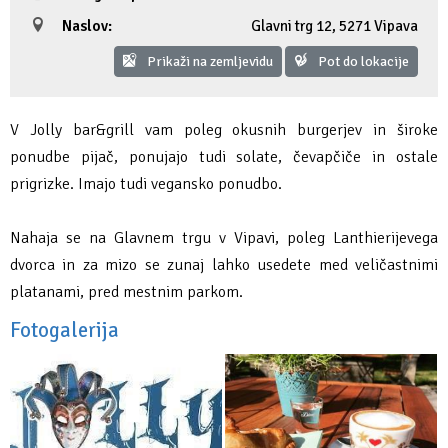
Naslov:
Glavni trg 12
,
5271 Vipava
Fotogalerija
Ideja za izlet
Raziskuj Vipavo s pomočjo vitezov Vipavskih
Pomembni kontakti
Zelena Vipava
Prikaži na zemljevidu
Pot do lokacije
Zasebno doživetje lova na tartufe
Pogosta vprašanja
Trajnostna mobilnost
Novičke
V Jolly bar&grill vam poleg okusnih burgerjev in široke
ponudbe pijač, ponujajo tudi solate, čevapčiče in ostale
Publikacije
prigrizke. Imajo tudi vegansko ponudbo.
Projekti
Nahaja se na Glavnem trgu v Vipavi, poleg Lanthierijevega
dvorca in za mizo se zunaj lahko usedete med veličastnimi
Poslovne strani
platanami, pred mestnim parkom.
Fotogalerija