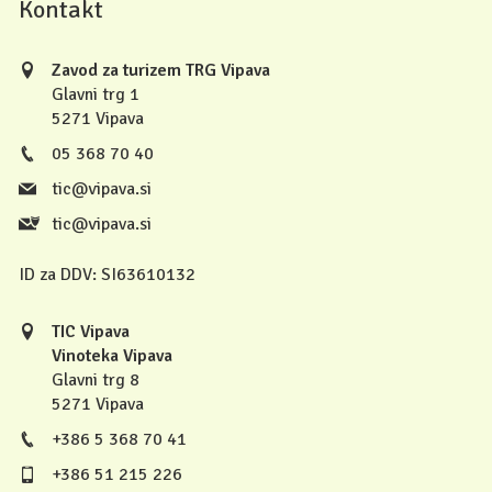
Kontakt
Zavod za turizem TRG Vipava
Glavni trg 1
5271 Vipava
05 368 70 40
tic@vipava.si
tic@vipava.si
ID za DDV:
SI63610132
TIC Vipava
Vinoteka Vipava
Glavni trg 8
5271 Vipava
+386 5 368 70 41
+386 51 215 226