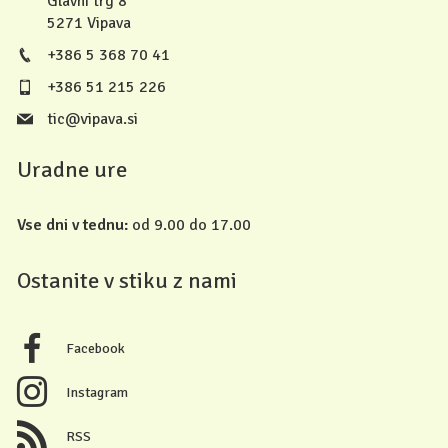
Glavni trg 8
5271 Vipava
+386 5 368 70 41
+386 51 215 226
tic@vipava.si
Uradne ure
Vse dni v tednu:
od 9.00 do 17.00
Ostanite v stiku z nami
Facebook
Instagram
RSS