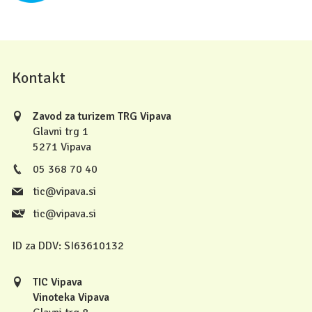
Kontakt
Zavod za turizem TRG Vipava
Glavni trg 1
5271 Vipava
05 368 70 40
tic@vipava.si
tic@vipava.si
ID za DDV:
SI63610132
TIC Vipava
Vinoteka Vipava