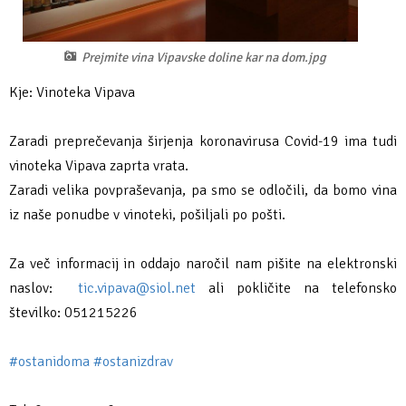
Fotogalerija
Ideja za izlet
Raziskuj Vipavo s pomočjo vitezov Vipavskih
Pomembni kontakti
Zelena Vipava
Prejmite vina Vipavske doline kar na dom.jpg
Zasebno doživetje lova na tartufe
Pogosta vprašanja
Trajnostna mobilnost
Kje: Vinoteka Vipava
Novičke
Zaradi preprečevanja širjenja koronavirusa Covid-19 ima tudi
Publikacije
vinoteka Vipava zaprta vrata.
Zaradi velika povpraševanja, pa smo se odločili, da bomo vina
Projekti
iz naše ponudbe v vinoteki, pošiljali po pošti.
Poslovne strani
Za več informacij in oddajo naročil nam pišite na elektronski
naslov:
tic.vipava@siol.net
ali pokličite na telefonsko
številko: 051215226
#ostanidoma
#ostanizdrav