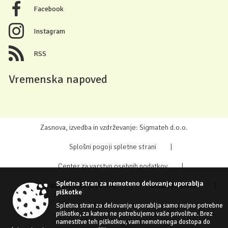
Facebook
Instagram
RSS
Vremenska napoved
Zasnova, izvedba in vzdrževanje: Sigmateh d.o.o.
Splošni pogoji spletne strani
|
Center za varstvo osebnih podatkov
|
Spletna stran za nemoteno delovanje uporablja
Izjava o dostopnosti (ZDSMA)
|
Politika piškotkov
|
piškotke
Kazalo strani
Spletna stran za delovanje uporablja samo nujno potrebne
piškotke, za katere ne potrebujemo vaše privolitve. Brez
namestitve teh piškotkov, vam nemotenega dostopa do