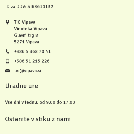
ID za DDV:
SI63610132
TIC Vipava
Vinoteka Vipava
Glavni trg 8
5271 Vipava
+386 5 368 70 41
+386 51 215 226
tic@vipava.si
Uradne ure
Vse dni v tednu:
od 9.00 do 17.00
Ostanite v stiku z nami