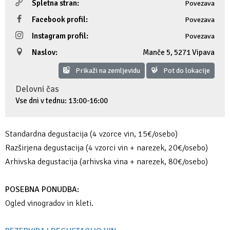
Spletna stran:
Povezava
Fotogalerija
Ideja za izlet
Raziskuj Vipavo s pomočjo vitezov Vipavskih
Pomembni kontakti
Zelena Vipava
Facebook profil:
Povezava
Instagram profil:
Povezava
Zasebno doživetje lova na tartufe
Pogosta vprašanja
Trajnostna mobilnost
Naslov:
Manče 5
,
5271 Vipava
Novičke
Prikaži na zemljevidu
Pot do lokacije
Delovni čas
Publikacije
Vse dni v tednu: 13:00-16:00
Projekti
Standardna degustacija (4 vzorce vin, 15€/osebo)
Poslovne strani
Razširjena degustacija (4 vzorci vin + narezek, 20€/osebo)
Arhivska degustacija (arhivska vina + narezek, 80€/osebo)
POSEBNA PONUDBA:
Ogled vinogradov in kleti.