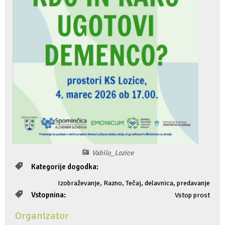
Fotogalerija
Ideja za izlet
Raziskuj Vipavo s pomočjo vitezov Vipavskih
Pomembni kontakti
Zelena Vipava
Zasebno doživetje lova na tartufe
Pogosta vprašanja
Trajnostna mobilnost
Novičke
Publikacije
Projekti
Poslovne strani
Vabilo_Lozice
Kategorije dogodka:
Izobraževanje, Razno, Tečaj, delavnica, predavanje
Vstopnina:
Vstop prost
Organizator