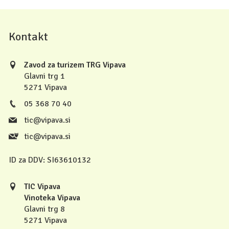
Kontakt
Zavod za turizem TRG Vipava
Glavni trg 1
5271 Vipava
05 368 70 40
tic@vipava.si
tic@vipava.si
ID za DDV:
SI63610132
TIC Vipava
Vinoteka Vipava
Glavni trg 8
5271 Vipava