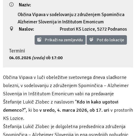
Naziv:
Občina Vipava v sodelovanju z združenjem Spominčica
Alzheimer Slovenija in Inštitutom Emonicum
Naslov:
Prostori KS Lozice
,
5272 Podnanos
Prikaži na zemljevidu
Pot do lokacije
Termini
04.03.2026
(sreda)
ob
17:00
Občina Vipava v luči obeležitve svetovnega dneva sladkorne
bolezni, v sodelovanju z združenjem Spominčica – Alzheimer
Slovenija in Inštitutom Emonicum vabi na predavanje
Štefanije Lukič Zlobec z naslovom "
Kdo in kako ugotovi
demenco?"
, ki bo
v sredo, 4. marca 2026, ob 17. uri
v prostorih
KS Lozice.
Štefanija Lukič Zlobec je dolgoletna predsednica združenja
Spominčica – Alzheimer Slovenija in ena osrednjih pobudnic