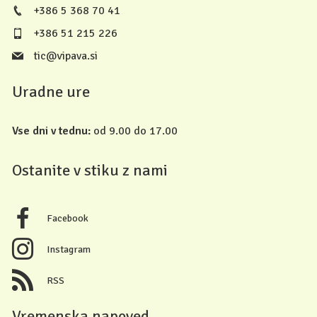
+386 5 368 70 41
+386 51 215 226
tic@vipava.si
Uradne ure
Vse dni v tednu:
od 9.00 do 17.00
Ostanite v stiku z nami
Facebook
Instagram
RSS
Vremenska napoved