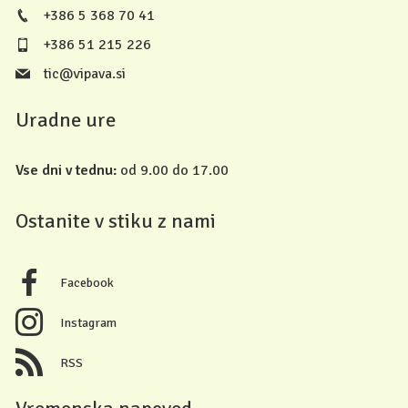
+386 5 368 70 41
+386 51 215 226
tic@vipava.si
Uradne ure
Vse dni v tednu:
od 9.00 do 17.00
Ostanite v stiku z nami
Facebook
Instagram
RSS