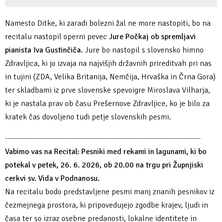
Namesto Ditke, ki zaradi bolezni žal ne more nastopiti, bo na
recitalu nastopil operni pevec
Jure Počkaj ob spremljavi
pianista Iva Gustinčiča.
Jure bo nastopil s slovensko himno
Zdravljica, ki jo izvaja na najvišjih državnih prireditvah pri nas
in tujini (ZDA, Velika Britanija, Nemčija, Hrvaška in Črna Gora)
ter skladbami iz prve slovenske spevoigre Miroslava Vilharja,
ki je nastala prav ob času Prešernove Zdravljice, ko je bilo za
kratek čas dovoljeno tudi petje slovenskih pesmi.
-------------------------------------------------------------------------------
Vabimo vas na Recital: Pesniki med rekami in lagunami, ki bo
potekal v petek, 26. 6. 2026, ob 20.00 na trgu pri Župnjiski
cerkvi sv. Vida v Podnanosu.
Na recitalu bodo predstavljene pesmi manj znanih pesnikov iz
čezmejnega prostora, ki pripovedujejo zgodbe krajev, ljudi in
časa ter so izraz osebne predanosti, lokalne identitete in