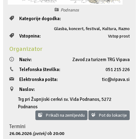
Fotogalerija
Ideja za izlet
Raziskuj Vipavo s pomočjo vitezov Vipavskih
Pomembni kontakti
Zelena Vipava
Podnanos
Kategorije dogodka:
Zasebno doživetje lova na tartufe
Pogosta vprašanja
Trajnostna mobilnost
Glasba, koncert, festival, Kultura, Razno
Vstopnina:
Vstop prost
Novičke
Organizator
Publikacije
Naziv:
Zavod za turizem TRG Vipava
Telefonska številka:
051 215 226
Projekti
Elektronska pošta:
tic@vipava.si
Poslovne strani
Naslov:
Trg pri Župnjiski cerkvi sv. Vida Podnanos
,
5272
Podnanos
Prikaži na zemljevidu
Pot do lokacije
Termini
26.06.2026
(petek)
ob
20:00