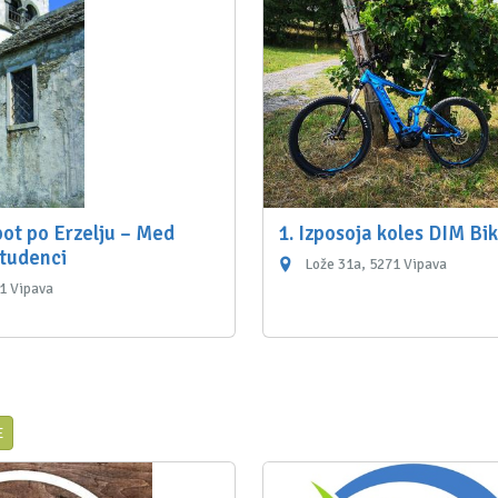
ot po Erzelju – Med
1. Izposoja koles DIM Bi
studenci
Lože 31a, 5271 Vipava
1 Vipava
E