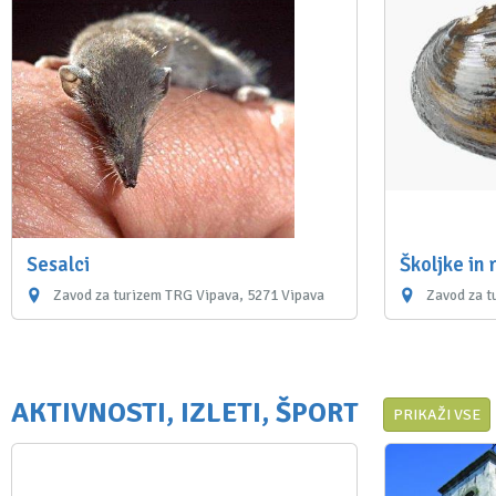
Sesalci
Školjke in 
Zavod za turizem TRG Vipava, 5271 Vipava
Zavod za t
AKTIVNOSTI, IZLETI, ŠPORT
PRIKAŽI VSE