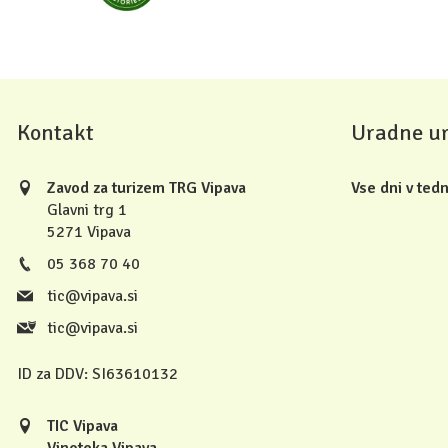
Kontakt
Uradne u
Zavod za turizem TRG Vipava
Vse dni v tedn
Glavni trg 1
5271 Vipava
05 368 70 40
tic@vipava.si
tic@vipava.si
ID za DDV:
SI63610132
TIC Vipava