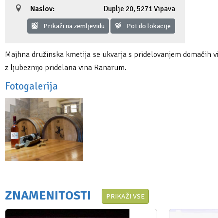
Naslov:
Duplje 20
,
5271 Vipava
Fotogalerija
Ideja za izlet
Raziskuj Vipavo s pomočjo vitezov Vipavskih
Pomembni kontakti
Zelena Vipava
Prikaži na zemljevidu
Pot do lokacije
Zasebno doživetje lova na tartufe
Pogosta vprašanja
Trajnostna mobilnost
Majhna družinska kmetija se ukvarja s pridelovanjem domačih vin.
Novičke
z ljubeznijo pridelana vina Ranarum.
Fotogalerija
Publikacije
Projekti
Poslovne strani
ZNAMENITOSTI
PRIKAŽI VSE