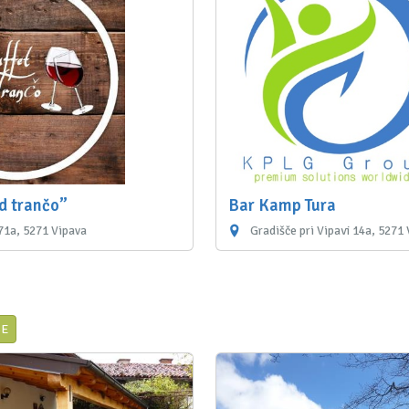
d trančo”
Bar Kamp Tura
1a, 5271 Vipava
Gradišče pri Vipavi 14a, 5271
SE