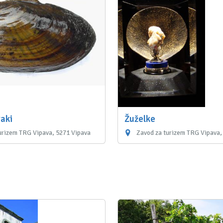
raki
Žuželke
urizem TRG Vipava, 5271 Vipava
Zavod za turizem TRG Vipava,