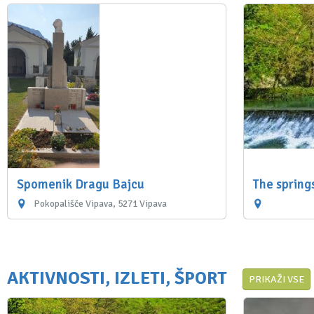
Spomenik Dragu Bajcu
The spring
Pokopališče Vipava, 5271 Vipava
AKTIVNOSTI, IZLETI, ŠPORT
PRIKAŽI VSE