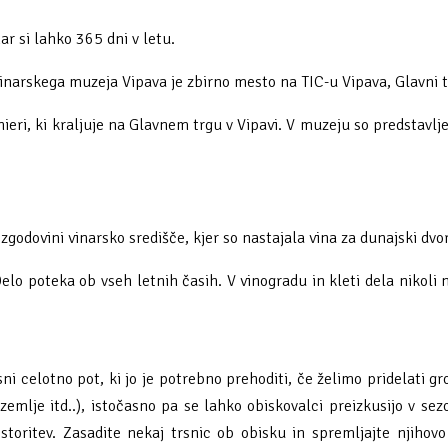
ar si lahko 365 dni v letu.
Vinarskega muzeja Vipava je zbirno mesto na TIC-u Vipava, Glavni t
eri, ki kraljuje na Glavnem trgu v Vipavi. V muzeju so predstavljen
godovini vinarsko središče, kjer so nastajala vina za dunajski dvor 
elo poteka ob vseh letnih časih. V vinogradu in kleti dela nikoli
sni celotno pot, ki jo je potrebno prehoditi, če želimo pridelati 
 zemlje itd..), istočasno pa se lahko obiskovalci preizkusijo v se
oritev. Zasadite nekaj trsnic ob obisku in spremljajte njihovo r