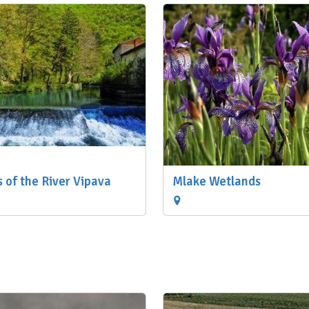
s of the River Vipava
Mlake Wetlands