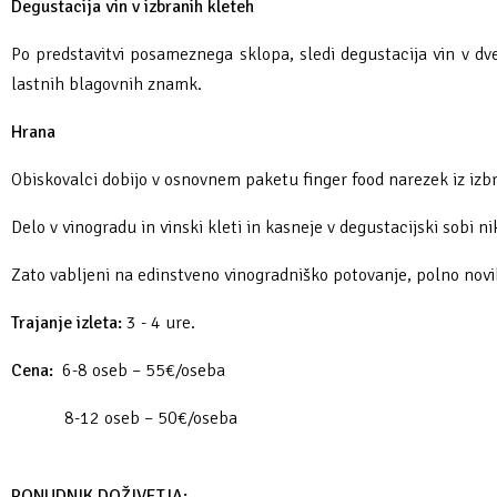
Degustacija vin v izbranih kleteh
Po predstavitvi posameznega sklopa, sledi degustacija vin v dve
lastnih blagovnih znamk.
Hrana
Obiskovalci dobijo v osnovnem paketu finger food narezek iz izb
Delo v vinogradu in vinski kleti in kasneje v degustacijski sobi ni
Zato vabljeni na edinstveno vinogradniško potovanje, polno novih
Trajanje izleta:
3 - 4 ure.
Cena:
6-8 oseb – 55€/oseba
8-12 oseb – 50€/oseba
PONUDNIK DOŽIVETJA: