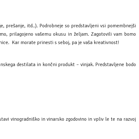
e, prešanje, itd..). Podrobneje so predstavljeni vsi pomembnejši
jamo, prilagojeno vašemu okusu in željam. Zagotovili vam bomo
ice. Kar morate prinesti s seboj, pa je vaša kreativnost!
inskega destilata in končni produkt – vinjak. Predstavljene bodo
avi vinogradniško in vinarsko zgodovino in vpliv le te na razvoj