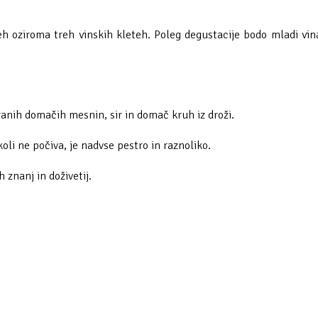
h oziroma treh vinskih kleteh. Poleg degustacije bodo mladi vinarj
ranih domačih mesnin, sir in domač kruh iz droži.
koli ne počiva, je nadvse pestro in raznoliko.
 znanj in doživetij.