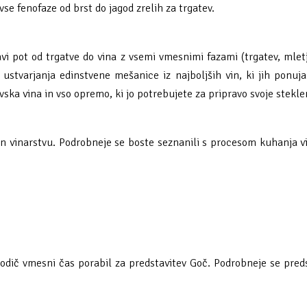
vse fenofaze od brst do jagod zrelih za trgatev.
vi pot od trgatve do vina z vsemi vmesnimi fazami (trgatev, mletj
 ustvarjanja edinstvene mešanice iz najboljših vin, ki jih ponu
ska vina in vso opremo, ki jo potrebujete za pripravo svoje steklen
 in vinarstvu. Podrobneje se boste seznanili s procesom kuhanja v
odič vmesni čas porabil za predstavitev Goč. Podrobneje se predst