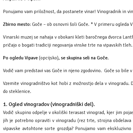
Fotogalerija
Ideja za izlet
Raziskuj Vipavo s pomočjo vitezov Vipavskih
Pomembni kontakti
Zelena Vipava
Ponujamo vam priložnost, da postanete vinar! Vinogradnik in vin
Zasebno doživetje lova na tartufe
Pogosta vprašanja
Trajnostna mobilnost
Zbirno mesto
: Goče – ob osnovni šoli Goče. * V primeru ogleda 
Vinarski muzej se nahaja v obokani kleti baročnega dvorca Lanthi
Novičke
pričajo o bogati tradiciji negovanja vinske trte na vipavskih tleh.
Publikacije
Po ogledu Vipave
(opcijsko)
, se skupina seli na Goče.
Projekti
Vodič vam predstavi vas Goče in njeno zgodovino. Goče so bile v z
Poslovne strani
Vzemite vinogradništvo kot hobi z možnostjo dela v vinogradu. D
do steklenice.
1. Ogled vinogradov (vinogradniški del).
Vodič skupino odpelje v okoliški terasast vinograd, kjer jim poja
jih je potrebno opraviti v vinogradu (rez trte, strojna obdelava
vipavske avtohtone sorte grozdja? Ponujamo vam ekskluzivno st