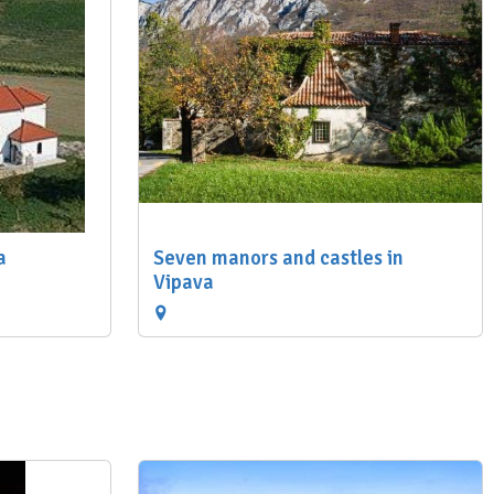
a
Seven manors and castles in
Vipava