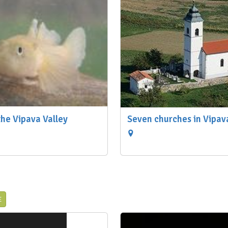
the Vipava Valley
Seven churches in Vipav
E