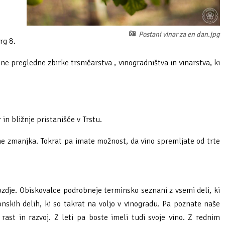
Postani vinar za en dan.jpg
rg 8.
e pregledne zbirke trsničarstva , vinogradništva in vinarstva, ki
in bližnje pristanišče v Trstu.
 ne zmanjka. Tokrat pa imate možnost, da vino spremljate od trte
grozdje. Obiskovalce podrobneje terminsko seznani z vsemi deli, ki
zonskih delih, ki so takrat na voljo v vinogradu. Pa poznate naše
ast in razvoj. Z leti pa boste imeli tudi svoje vino. Z rednim